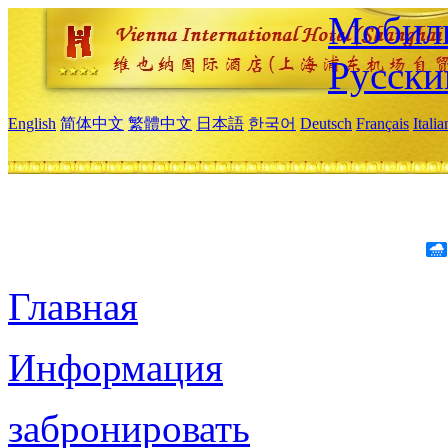
Мобиль
Русски
English
简体中文
繁體中文
日本語
한국어
Deutsch
Français
Itali
Главная
Информация
забронировать