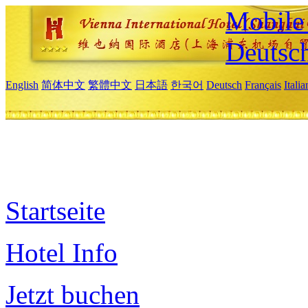
Mobile 
Deutsc
English
简体中文
繁體中文
日本語
한국어
Deutsch
Français
Itali
Startseite
Hotel Info
Jetzt buchen