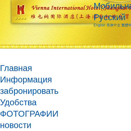
Мобильна
Русский
English
简体中文
繁體
Главная
Информация
забронировать
Удобства
ФОТОГРАФИИ
новости