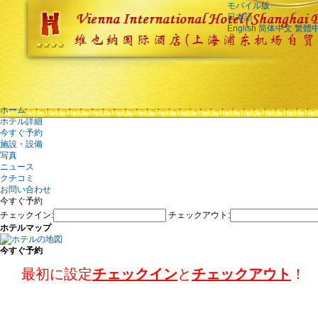
モバイル版
日本語
English
简体中文
繁體
ホーム
ホテル詳細
今すぐ予約
施設・設備
写真
ニュース
クチコミ
お問い合わせ
今すぐ予約
チェックイン:
チェックアウト:
ホテルマップ
今すぐ予約
最初に設定
チェックイン
と
チェックアウト
！