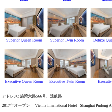
Superior Queen Room
Superior Twin Room
Deluxe Qu
Executive Queen Room
Executive Twin Room
Executiv
アドレス: 施湾六路566号、遠航路
2017年オープン， Vienna International Hotel - Shanghai Pudong Airp