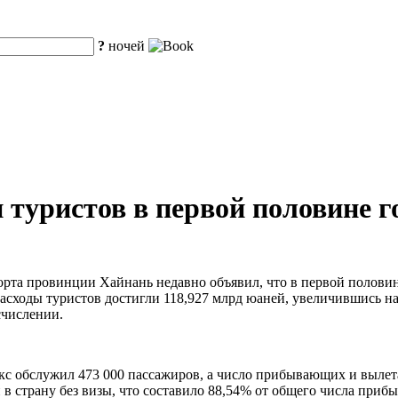
?
ночей
 туристов в первой половине г
порта провинции Хайнань недавно объявил, что в первой полови
 расходы туристов достигли 118,927 млрд юаней, увеличившись н
счислении.
с обслужил 473 000 пассажиров, а число прибывающих и вылета
и в страну без визы, что составило 88,54% от общего числа при