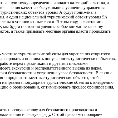
правную точку определение и анализ категорий качества, а
 повышения качества обслуживания, усиления управления
 туристических объектов уровня А будут понижены в
ны, а один национальный туристический объект уровня 5А
лены в установленные сроки. В этом году, в сочетании с
 мы будем постоянно уделять особое внимание качеству
ктов, а также призывать местные органы власти продолжать
ь местные туристические объекты для укрепления открытого
лизировать и оценивать популярность туристических объектов,
 работе перед праздниками и другими пиковыми
орта экскурсий и беспрепятственного выезда из парка,
и безопасности и устранение угроз безопасности. В связи с
вно продвигать местные туристические объекты, чтобы
 и направлять популярные туристические объекты к внедрению
ацию о бронировании, оптимизировать процесс бронирования,
жить прочную основу для безопасного производства и
вые знания и свежую среду. С этой целью мы поощряем