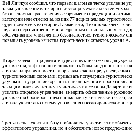
Вэй Личжун сообщил, что первым шагом является усиление упра
также управление категорией достопримечательностей «входа 
безопасностью, расширения ассортимента продукции и оптимиз
категории или отменены, из них 77 национальных туристическ
будет понижен в категории. Кроме того, 4 национальных турис
недавно пересмотренным и внедренным национальным стандарт
обслуживания, управлению безопасностью, туристическому опы
повышать уровень качества туристических объектов уровня А.
Вторая задача — продвигать туристические объекты для укреп
управления, эффективно использовать большие данные о трафи
а также направлять местным органам власти предупреждения о
туристическими сезонами; призывать популярные туристически
улучшать внутреннюю организацию движения и проектирование 
текущим пиковым летним туристическим сезоном Департамент р
усилить открытое управление, внедрить обновленные руководс
управления бронированием в пиковый туристический сезон, с
а также укреплять систему управления пассажиропотоком и гар
Третья цель – укрепить базу и обновить туристические объект
эффективного управления, но и обеспечить новое предложени