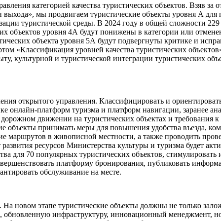
вления категорией качества туристических объектов. Взяв за от
и выхода», мы продвигаем туристические объекты уровня А для
ации туристической среды. В 2024 году в общей сложности 229
их объектов уровня 4А будут понижены в категории или отмене
тических объекта уровня 5А будут подвергнуты критике и исправ
ом «Классификация уровней качества туристических объектов»,
ту, культурной и туристической интеграции туристических объе
ления открытого управления. Классифицировать и ориентироват
ке онлайн-платформ туризма и платформ навигации, заранее ана
 дорожном движении на туристических объектах и требования к
е объекты принимать меры для повышения удобства въезда, комф
маршрутов в живописной местности, а также проводить проверк
азвития ресурсов Министерства культуры и туризма будет акти
тва для 70 популярных туристических объектов, стимулировать
овершенствовать платформу бронирования, публиковать информ
антировать обслуживание на месте.
ы. На новом этапе туристические объекты должны не только зало
е, обновленную инфраструктуру, инновационный менеджмент, но