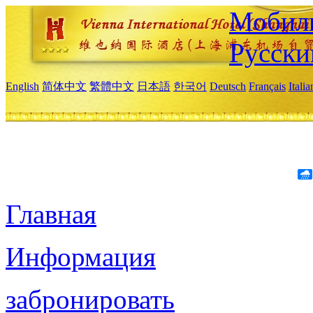
Мобиль
Русски
English
简体中文
繁體中文
日本語
한국어
Deutsch
Français
Itali
Главная
Информация
забронировать