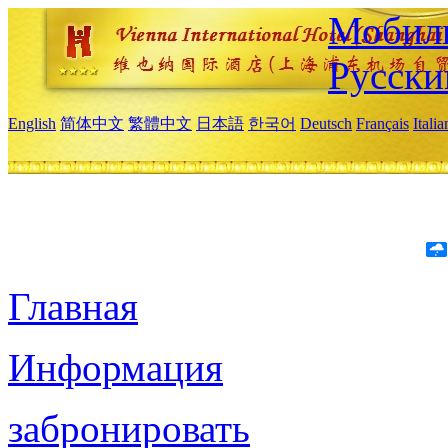
Мобиль
Русски
English
简体中文
繁體中文
日本語
한국어
Deutsch
Français
Itali
Главная
Информация
забронировать