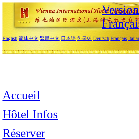
Versio
Françai
English
简体中文
繁體中文
日本語
한국어
Deutsch
Français
Itali
Accueil
Hôtel Infos
Réserver