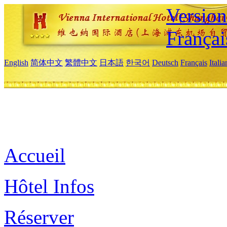
Versio
Françai
English
简体中文
繁體中文
日本語
한국어
Deutsch
Français
Itali
Accueil
Hôtel Infos
Réserver