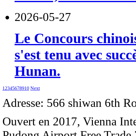
2026-05-27
Le Concours chinois
s'est tenu avec succ
Hunan.
1
2
3
4
5
6
7
8
9
10
Next
Adresse: 566 shiwan 6th R
Ouvert en 2017, Vienna Int
Pudong Airport Free Trade