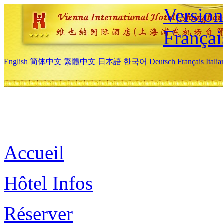
Versio
Françai
English
简体中文
繁體中文
日本語
한국어
Deutsch
Français
Itali
Accueil
Hôtel Infos
Réserver