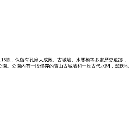
面積115畝，保留有孔廟大成殿、古城墻、水關橋等多處歷史遺跡，
公園。公園內有一段僅存的寶山古城墻和一座古代水關，默默地