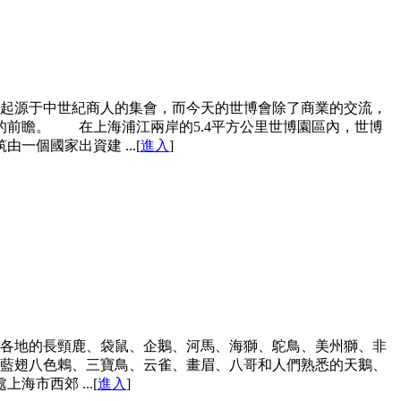
博會起源于中世紀商人的集會，而今天的世博會除了商業的交流，
前瞻。 在上海浦江兩岸的5.4平方公里世博園區內，世博
個國家出資建 ...[
進入
]
世界各地的長頸鹿、袋鼠、企鵝、河馬、海獅、鴕鳥、美州獅、非
、藍翅八色鶇、三寶鳥、云雀、畫眉、八哥和人們熟悉的天鵝、
市西郊 ...[
進入
]