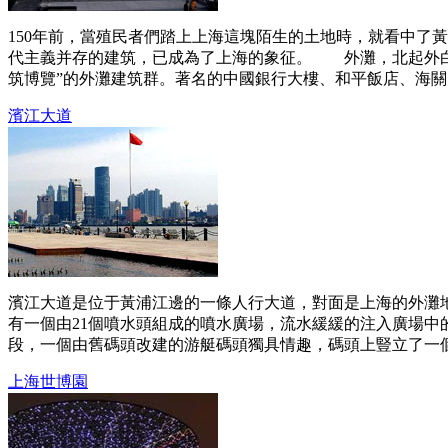
150年前，當殖民者們踏上上海這塊陌生的土地時，就看中了
代主義并存的建筑，已成為了上海的象征。 外灘，北起外白渡
筑博覽”的外灘建筑群。著名的中國銀行大樓、和平飯店、海關大
濱江大道
濱江大道是位于黃浦江邊的一條人行大道，對面是上海的外灘地
有一個由21個噴水頭組成的噴水廣場，流水緩緩的注入廣場
段，一個由舊碼頭改建的游艇碼頭獨具情趣，碼頭上豎立了一個
上海世博園