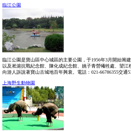
臨江公園
臨江公園是寶山區中心城區的主要公園，于1956年3月開始籌建
以及淞滬抗戰紀念館、陳化成紀念館、姚子青營犧牲處、望江
向游人訴說著寶山古城地百年興衰。電話：021-66786355交通53、116
上海野生動物園