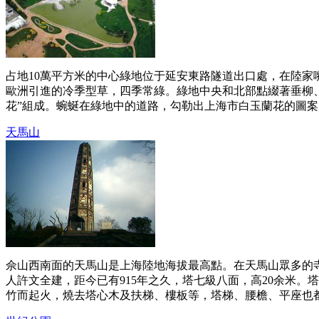
占地10萬平方米的中心綠地位于延安東路隧道出口處，在陸家
歐洲引進的冷季型草，四季常綠。綠地中央和北部點綴著垂柳、
花”組成。蜿蜒在綠地中的道路，勾勒出上海市白玉蘭花的圖案，恰
天馬山
佘山西南面的天馬山是上海陸地海拔最高點。在天馬山眾多的寺
人許文全建，距今已有915年之久，塔七級八面，高20余米。
竹而起火，燒去塔心木及扶梯、樓板等，塔梯、腰檐、平座也都被