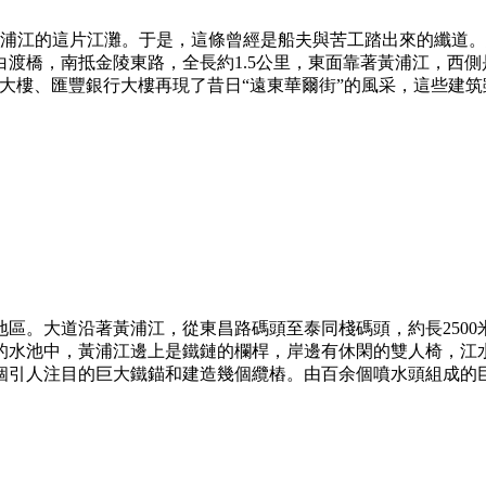
黃浦江的這片江灘。于是，這條曾經是船夫與苦工踏出來的纖道
橋，南抵金陵東路，全長約1.5公里，東面靠著黃浦江，西側是
樓、匯豐銀行大樓再現了昔日“遠東華爾街”的風采，這些建筑雖不是
區。大道沿著黃浦江，從東昌路碼頭至泰同棧碼頭，約長250
中的水池中，黃浦江邊上是鐵鏈的欄桿，岸邊有休閑的雙人椅，江
引人注目的巨大鐵錨和建造幾個纜樁。由百余個噴水頭組成的巨大噴