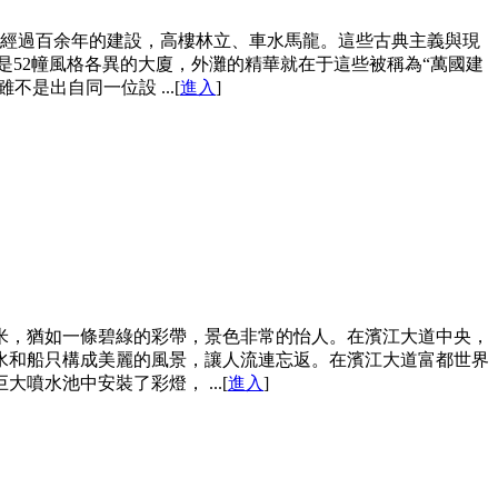
。經過百余年的建設，高樓林立、車水馬龍。這些古典主義與現
52幢風格各異的大廈，外灘的精華就在于這些被稱為“萬國建
出自同一位設 ...[
進入
]
0米，猶如一條碧綠的彩帶，景色非常的怡人。在濱江大道中央，
水和船只構成美麗的風景，讓人流連忘返。在濱江大道富都世界
水池中安裝了彩燈， ...[
進入
]