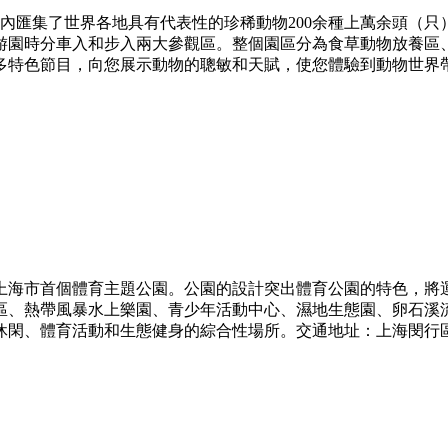
。園內匯集了世界各地具有代表性的珍稀動物200余種上萬余頭（
游園時分車入和步入兩大參觀區。整個園區分為食草動物放養區
色節目，向您展示動物的聰敏和天賦，使您體驗到動物世界帶給您
是上海市首個體育主題公園。公園的設計突出體育公園的特色，將
區、熱帶風暴水上樂園、青少年活動中心、濕地生態園、卵石溪流
、體育活動和生態健身的綜合性場所。交通地址：上海閔行區新鎮路1