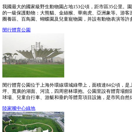
我國最大的國家級野生動物園占地153公頃，距市區35公里
的一級保護動物：大熊貓、金絲猴、華南虎、亞洲象等。游客
圈養區、百鳥園、蝴蝶園及兒童寵物園，并設有動物表演等許多特
閔行體育公園
閔行體育公園位于上海外環線環城綠帶上，面積達84公頃，
坪、寬廣的湖面、河流，四周密林環抱。公園里設有體育場館
球場、兒童自行車、游艇和垂釣等體育項目設施，是市民自然休閑
陸家嘴中心綠地