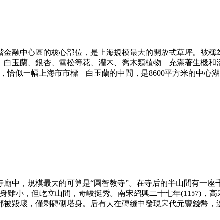
嘴金融中心區的核心部位，是上海規模最大的開放式草坪。被稱為“
白玉蘭、銀杏、雪松等花、灌木、喬木類植物，充滿著生機和活
似一幅上海市市標，白玉蘭的中間，是8600平方米的中心湖，設
廟中，規模最大的可算是“圓智教寺”。在寺后的半山間有一座千年
塔身雖小，但屹立山間，奇峻挺秀。南宋紹興二十七年(1157)
毀壞，僅剩磚砌塔身。后有人在磚縫中發現宋代元豐錢幣，遂不斷