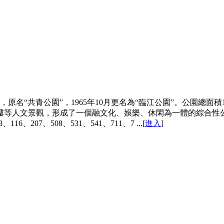
，原名“共青公園”，1965年10月更名為“臨江公園”。公園總
樓等人文景觀，形成了一個融文化、娛樂、休閑為一體的綜合性
、207、508、531、541、711、7 ...[
進入
]