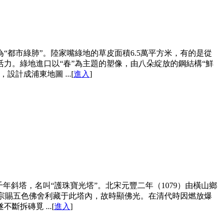
都市綠肺”。陸家嘴綠地的草皮面積6.5萬平方米，有的是從
力。綠地進口以“春”為主題的塑像，由八朵綻放的鋼結構“鮮
計成浦東地圖 ...[
進入
]
斜塔，名叫“護珠寶光塔”。北宋元豐二年（1079）由橫山鄉
，高宗賜五色佛舍利藏于此塔內，故時顯佛光。在清代時因燃放爆
拆磚覓 ...[
進入
]