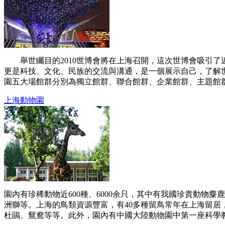
舉世矚目的2010世博會將在上海召開，這次世博會吸引了近
更是科技、文化、民族的交流與溝通，是一個展示自己，了解
園五大場館群分別為獨立館群、聯合館群、企業館群、主題館群和
上海動物園
園內有珍稀動物近600種、6000余只，其中有我國珍貴動
洲獅等。上海的鳥類資源豐富，有40多種留鳥常年在上海留居
杜鵑、鴛鴦等等。此外，園內有中國大陸動物園中第一座科學教育館