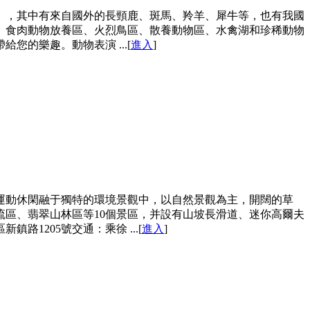
只），其中有來自國外的長頸鹿、斑馬、羚羊、犀牛等，也有我國
、食肉動物放養區、火烈鳥區、散養動物區、水禽湖和珍稀動物
的樂趣。動物表演 ...[
進入
]
運動休閑融于獨特的環境景觀中，以自然景觀為主，開闊的草
區、翡翠山林區等10個景區，并設有山坡長滑道、迷你高爾夫
205號交通：乘徐 ...[
進入
]