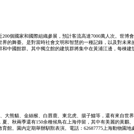
200個國家和國際組織參展，預計客流高達7000萬人次。世
世界的舞臺。是對當時社會文明和智慧的一種記錄，以及對未來的
中國館群。其中獨立館的建筑群將集中在黃浦江邊，每棟建筑由一
物麋鹿、大熊貓、金絲猴、白唇鹿、東北虎、揚子鱷等，還有來自
，夏、秋兩季還有150余種候鳥在上海停留，其中有美麗的黃鸝
。園內定期舉辦馴獸表演。電話：62687775上海動物園地處上海