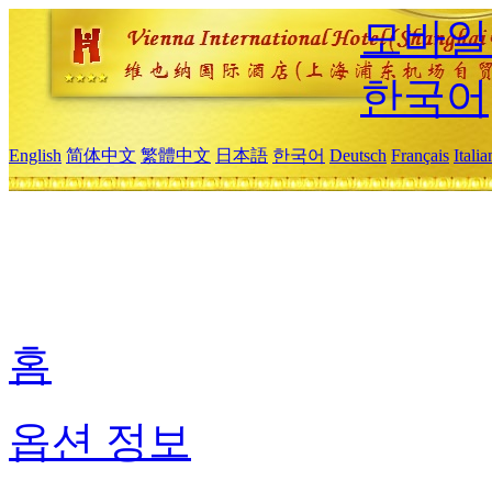
모바일
한국어
English
简体中文
繁體中文
日本語
한국어
Deutsch
Français
Itali
홈
옵션 정보