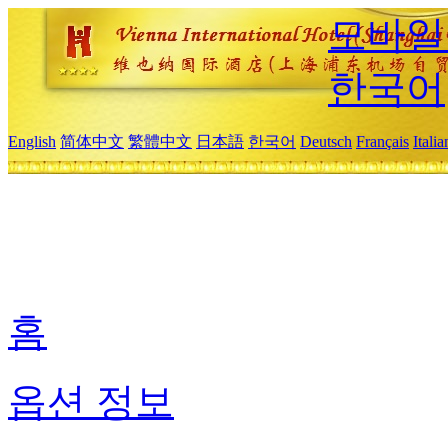
모바일
한국어
English
简体中文
繁體中文
日本語
한국어
Deutsch
Français
Itali
홈
옵션 정보