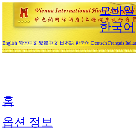
모바일
한국어
English
简体中文
繁體中文
日本語
한국어
Deutsch
Français
Itali
홈
옵션 정보