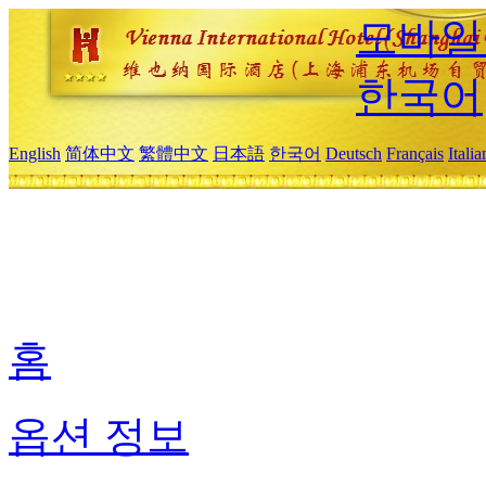
모바일
한국어
English
简体中文
繁體中文
日本語
한국어
Deutsch
Français
Itali
홈
옵션 정보