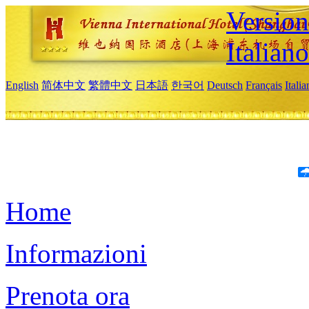
Version
Italiano
English
简体中文
繁體中文
日本語
한국어
Deutsch
Français
Itali
Home
Informazioni
Prenota ora