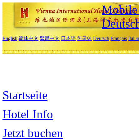
Mobile 
Deutsc
English
简体中文
繁體中文
日本語
한국어
Deutsch
Français
Itali
Startseite
Hotel Info
Jetzt buchen