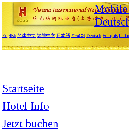
Mobile 
Deutsc
English
简体中文
繁體中文
日本語
한국어
Deutsch
Français
Itali
Startseite
Hotel Info
Jetzt buchen